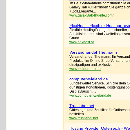
Im Galaxytab4huelle.com finden Sie 
Galaxy Tab 4.Hier finden Sie ganz si
7 Zoll.Elegante...
www.galaxytab4huelle.com/
FlexHost - Flexibler Hostingprovi
Flexible Hostinglösungen - schneller, 
Ausfallsicherheit sind zweifellos essen
Grund...
www.flexhost.at
Versandhandel Thetmann
Versandhandel Thetmann, Ihr Versandha
Produkte! Im Online Shop Versandhand
einzigartigen und exklusiven...
www.kleinereuro.de
computer-wieland.de
Bundesweiter Service. Schicke dein C
günstigen Konditionen. Kostengünsti
Displaytausch, ...
www.computer-wieland.de
Trustlabel.net
Gütesiegel und Zertifikat für Onlinesh
bestellen.
www.trustlabel.net
Hosting Provider Österreich - W