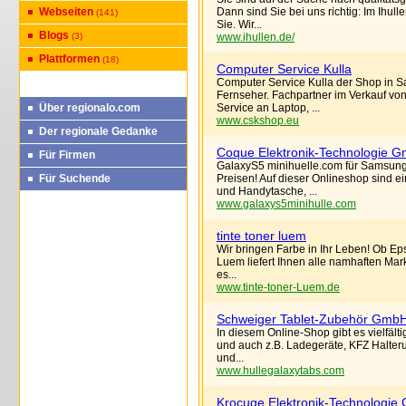
Webseiten
Dann sind Sie bei uns richtig: Im Ihu
(141)
Sie. Wir...
Blogs
(3)
www.ihullen.de/
Plattformen
(18)
Computer Service Kulla
Computer Service Kulla der Shop in 
Fernseher. Fachpartner im Verkauf v
Über regionalo.com
Service an Laptop, ...
www.cskshop.eu
Der regionale Gedanke
Coque Elektronik-Technologie 
Für Firmen
GalaxyS5 minihuelle.com für Samsung
Für Suchende
Preisen! Auf dieser Onlineshop sind 
und Handytasche, ...
www.galaxys5minihulle.com
tinte toner luem
Wir bringen Farbe in Ihr Leben! Ob E
Luem liefert Ihnen alle namhaften Marke
es...
www.tinte-toner-Luem.de
Schweiger Tablet-Zubehör Gmb
In diesem Online-Shop gibt es vielfäl
und auch z.B. Ladegeräte, KFZ Halte
und...
www.hullegalaxytabs.com
Krocuqe Elektronik-Technologi