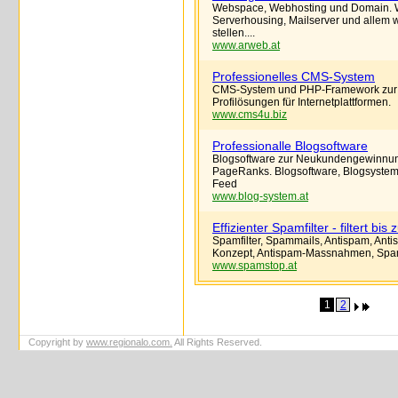
Webspace, Webhosting und Domain. Wir
Serverhousing, Mailserver und allem w
stellen....
www.arweb.at
Professionelles CMS-System
CMS-System und PHP-Framework zur Re
Profilösungen für Internetplattformen.
www.cms4u.biz
Professionalle Blogsoftware
Blogsoftware zur Neukundengewinnun
PageRanks. Blogsoftware, Blogsyste
Feed
www.blog-system.at
Effizienter Spamfilter - filtert bi
Spamfilter, Spammails, Antispam, Anti
Konzept, Antispam-Massnahmen, S
www.spamstop.at
1
2
Copyright by
www.regionalo.com.
All Rights Reserved.