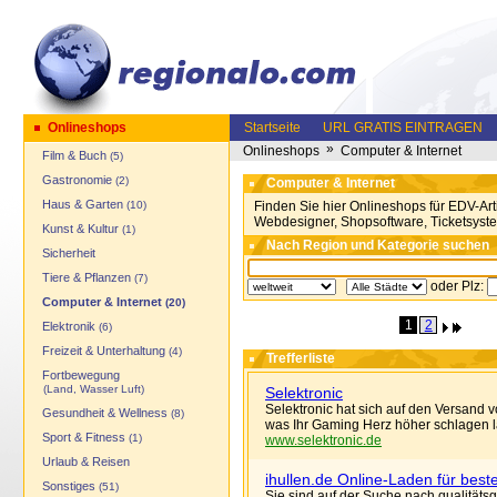
Onlineshops
Startseite
URL GRATIS EINTRAGEN
»
Onlineshops
Computer & Internet
Film & Buch
(5)
Gastronomie
(2)
Computer & Internet
Haus & Garten
(10)
Finden Sie hier Onlineshops für EDV-Art
Webdesigner, Shopsoftware, Ticketsyst
Kunst & Kultur
(1)
Nach Region und Kategorie suchen
Sicherheit
Tiere & Pflanzen
(7)
oder Plz:
Computer & Internet
(20)
1
2
Elektronik
(6)
Freizeit & Unterhaltung
(4)
Trefferliste
Fortbewegung
(Land, Wasser Luft)
Selektronic
Selektronic hat sich auf den Versand v
Gesundheit & Wellness
(8)
was Ihr Gaming Herz höher schlagen l
Sport & Fitness
(1)
www.selektronic.de
Urlaub & Reisen
ihullen.de Online-Laden für bes
Sonstiges
(51)
Sie sind auf der Suche nach qualität