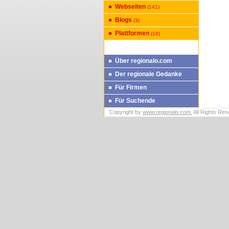
Webseiten
(141)
Blogs
(3)
Plattformen
(18)
Über regionalo.com
Der regionale Gedanke
Für Firmen
Für Suchende
Copyright by
www.regionalo.com.
All Rights Res