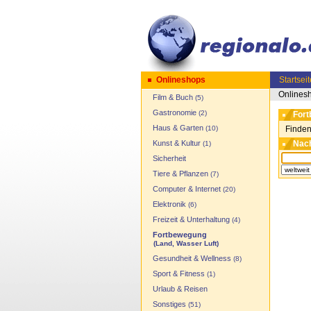
Onlineshops
Startseit
Onlines
Film & Buch
(5)
Gastronomie
(2)
Fort
Haus & Garten
(10)
Finden
Kunst & Kultur
Nach
(1)
Sicherheit
Tiere & Pflanzen
(7)
Computer & Internet
(20)
Elektronik
(6)
Freizeit & Unterhaltung
(4)
Fortbewegung
(Land, Wasser Luft)
Gesundheit & Wellness
(8)
Sport & Fitness
(1)
Urlaub & Reisen
Sonstiges
(51)