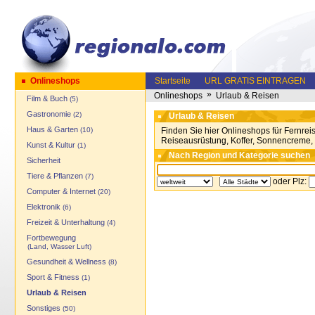
Onlineshops
Startseite
URL GRATIS EINTRAGEN
»
Onlineshops
Urlaub & Reisen
Film & Buch
(5)
Gastronomie
(2)
Urlaub & Reisen
Haus & Garten
(10)
Finden Sie hier Onlineshops für Fernrei
Reiseausrüstung, Koffer, Sonnencreme, 
Kunst & Kultur
(1)
Nach Region und Kategorie suchen
Sicherheit
Tiere & Pflanzen
(7)
oder Plz:
Computer & Internet
(20)
Elektronik
(6)
Freizeit & Unterhaltung
(4)
Fortbewegung
(Land, Wasser Luft)
Gesundheit & Wellness
(8)
Sport & Fitness
(1)
Urlaub & Reisen
Sonstiges
(50)