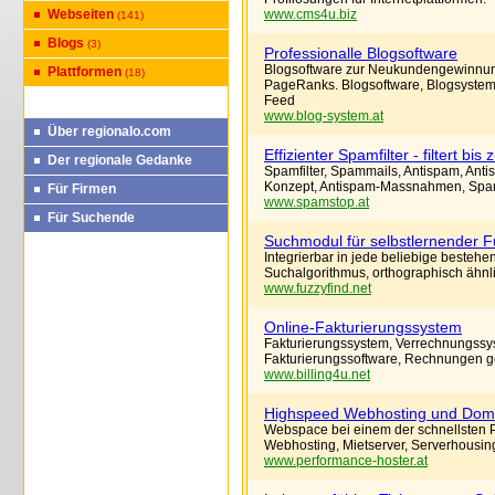
Webseiten
www.cms4u.biz
(141)
Blogs
(3)
Professionalle Blogsoftware
Blogsoftware zur Neukundengewinnun
Plattformen
(18)
PageRanks. Blogsoftware, Blogsyste
Feed
www.blog-system.at
Über regionalo.com
Effizienter Spamfilter - filtert bi
Der regionale Gedanke
Spamfilter, Spammails, Antispam, Anti
Konzept, Antispam-Massnahmen, S
Für Firmen
www.spamstop.at
Für Suchende
Suchmodul für selbstlernender F
Integrierbar in jede beliebige besteh
Suchalgorithmus, orthographisch ähnlic
www.fuzzyfind.net
Online-Fakturierungssystem
Fakturierungssystem, Verrechnungssys
Fakturierungssoftware, Rechnungen 
www.billing4u.net
Highspeed Webhosting und Doma
Webspace bei einem der schnellsten P
Webhosting, Mietserver, Serverhousi
www.performance-hoster.at