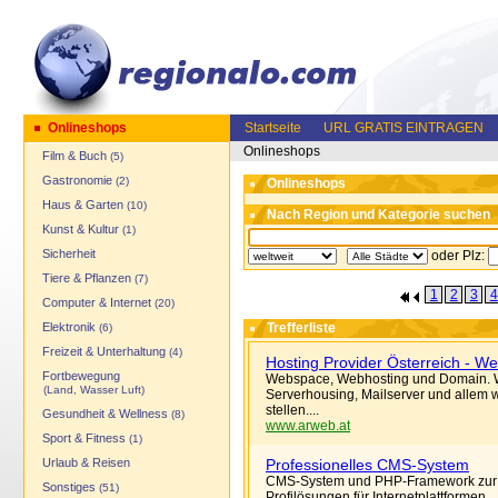
Onlineshops
Startseite
URL GRATIS EINTRAGEN
Onlineshops
Film & Buch
(5)
Gastronomie
(2)
Onlineshops
Haus & Garten
(10)
Nach Region und Kategorie suchen
Kunst & Kultur
(1)
Sicherheit
oder Plz:
Tiere & Pflanzen
(7)
1
2
3
4
Computer & Internet
(20)
Elektronik
Trefferliste
(6)
Freizeit & Unterhaltung
(4)
Hosting Provider Österreich - W
Fortbewegung
Webspace, Webhosting und Domain. Wir
(Land, Wasser Luft)
Serverhousing, Mailserver und allem w
stellen....
Gesundheit & Wellness
(8)
www.arweb.at
Sport & Fitness
(1)
Urlaub & Reisen
Professionelles CMS-System
CMS-System und PHP-Framework zur Re
Sonstiges
(51)
Profilösungen für Internetplattformen.