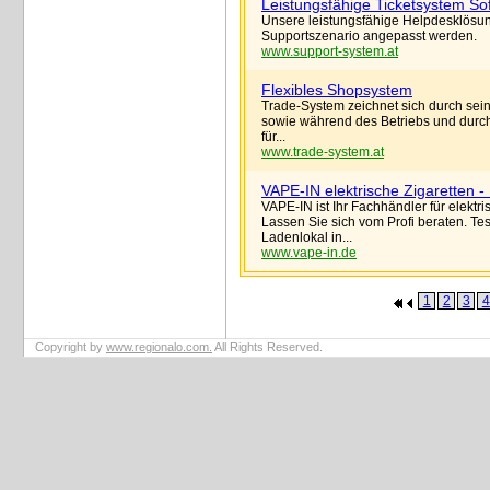
Leistungsfähige Ticketsystem So
Unsere leistungsfähige Helpdesklösung 
Supportszenario angepasst werden.
www.support-system.at
Flexibles Shopsystem
Trade-System zeichnet sich durch sein 
sowie während des Betriebs und durch 
für...
www.trade-system.at
VAPE-IN elektrische Zigaretten -
VAPE-IN ist Ihr Fachhändler für elektr
Lassen Sie sich vom Profi beraten. Te
Ladenlokal in...
www.vape-in.de
1
2
3
4
Copyright by
www.regionalo.com.
All Rights Reserved.